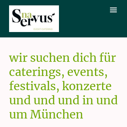
wir suchen dich für
caterings, events,
festivals, konzerte
und und und in und
um München